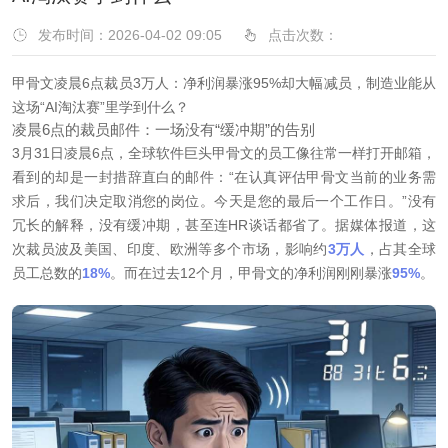
发布时间：2026-04-02 09:05
点击次数：
甲骨文凌晨6点裁员3万人：净利润暴涨95%却大幅减员，制造业能从
这场“AI淘汰赛”里学到什么？
凌晨6点的裁员邮件：一场没有“缓冲期”的告别
3月31日凌晨6点，全球软件巨头甲骨文的员工像往常一样打开邮箱，
看到的却是一封措辞直白的邮件：“在认真评估甲骨文当前的业务需
求后，我们决定取消您的岗位。今天是您的最后一个工作日。”没有
冗长的解释，没有缓冲期，甚至连HR谈话都省了。据媒体报道，这
次裁员波及美国、印度、欧洲等多个市场，影响约
3万人
，占其全球
员工总数的
18%
。而在过去12个月，甲骨文的净利润刚刚暴涨
95%
。