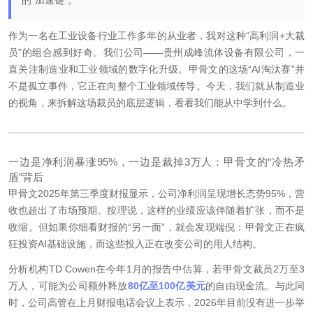
的“加速键”。
作为一名在工业设备行业工作多年的从业者，我对这种“高利润+大裁
员”的组合感到好奇。我们公司——贵州成峰流体设备有限公司，一
直关注制造业和工业领域的数字化升级。甲骨文的这场“AI淘汰赛”并
不是孤立事件，它正在向整个工业领域传导。今天，我们就从制造业
的视角，来拆解这场裁员的底层逻辑，看看我们能从中学到什么。
一边是净利润暴涨95%，一边是裁掉3万人：甲骨文的“冷热矛
盾”背后
甲骨文2025年第三季度财报显示，公司净利润呈现增长态势95%，营
收也超出了市场预期。按理说，这样的业绩应该伴随着扩张，而不是
收缩。但如果你细看财报的“另一面”，就会发现端倪：甲骨文正在疯
狂投资AI基础设施，而这些投入正在改变公司的用人结构。
分析机构TD Cowen在今年1月的报告中估算，若甲骨文裁员2万至3
万人，可能为公司额外释放
80亿至100亿美元
的自由现金流。与此同
时，公司高管在上月财报电话会议上表示，2026年目前没有进一步举