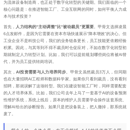
为流体设备制造商，也正处于数字化转型的关键期。我们面临的一个
核心问题是：在推进智能工厂、工业互联网的同时，如何平衡人力成
本与技术投资？
首先，
人力结构的“主动调整”比“被动裁员”更重要
。甲骨文选择凌晨
6点发邮件，是因为它需要在资本市场快速展示“降本增效”的决心。但
工业企业不是科技公司，我们的业务链条更长，员工技能更依赖经验
积累。因此，与其等到不得不裁员时仓促应对，不如在数字化转型初
期就制定人力转型计划。比如，我们可以提前规划哪些岗位将被AI替
代，并为员工提供转岗培训。
其次，
AI投资需要与人力培养同步
。甲骨文虽然裁员3万人，但同期
也在大量招聘AI工程师和数据科学家。如果你只看到裁员，没有看到
招聘，那就误解了这场转型。我们在建设智能工厂时，同样需要配套
的人才培养体系。比如，我们公司去年上马了一套基于AI的设备预测
性维护系统，系统上线后，原本的维护人员需要学会操作这套系统、
理解AI给出的诊断报告。如果只是把设备装上，把人撤掉，那系统就
废了。