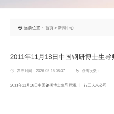
当前位置：
首页
>
新闻中心
2011年11月18日中国钢研博士
发布时间：2026-05-15 08:07
点击次数：
2011年11月18日中国钢研博士生导师潘川一行五人来公司