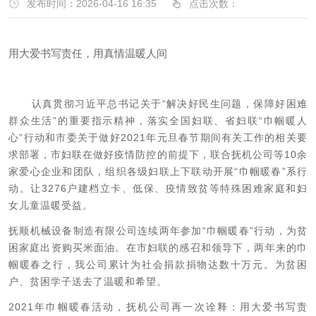
发布时间：2026-04-16 16:35
点击次数：
用大爱书写责任，用真情温暖人间
认真贯彻习近平总书记关于
“解决好民生问题，保障好困难
群众生活”的重要指示精神，落实全国妇联、省妇联“巾帼暖人
心”行动和市委关于做好2021年元旦春节期间有关工作的相关要
求部署，市妇联在做好疫情防控的前提下，联合抚机公司等10余
家爱心企业和团队，组织各级妇联上下联动开展“巾帼暖春”系行
动。让3276户建档立卡、低保、疫情致贫等特殊困难家庭和妇
女儿童温暖受益。
抚顺机械设备制造有限公司连续两年参加
“巾帼暖春”行动，为贫
困家庭出资购买米面油。在市妇联的感召和领导下，两年来的巾
帼暖春之行，我公司累计为社会捐款捐物达数十万元。为贫困
户、贫困学子送去了温暖和希望。
2021年巾帼暖春活动，抚机公司再一次诠释：用大爱书写责