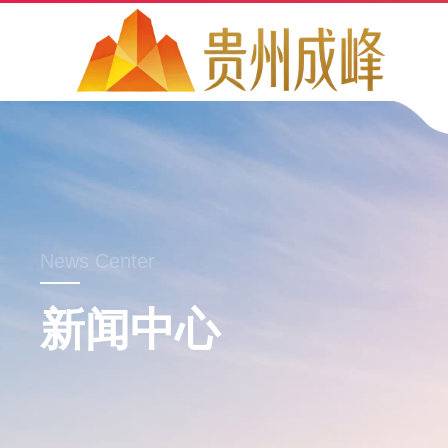
News Center
新闻中心