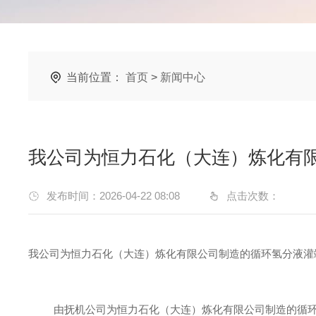
当前位置：
首页
>
新闻中心
我公司为恒力石化（大连）炼化有
发布时间：2026-04-22 08:08
点击次数：
我公司为恒力石化（大连）炼化有限公司制造的循环氢分液灌
由抚机公司为恒力石化（大连）炼化有限公司制造的循环氢压