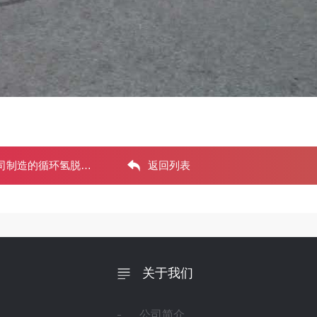
的循环氢脱硫塔竣工发
返回列表
关于我们
公司简介