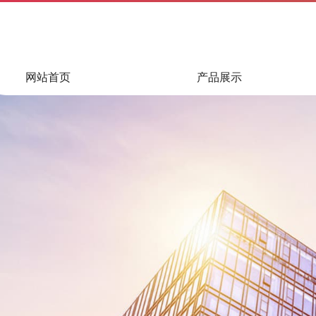
网站首页
产品展示