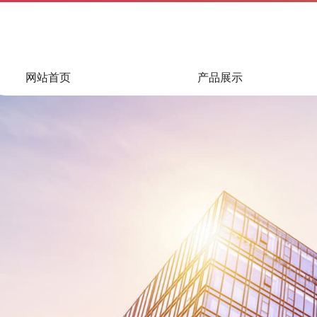
网站首页
产品展示