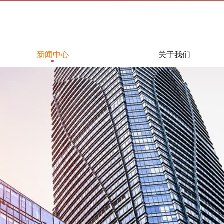
新闻中心
关于我们