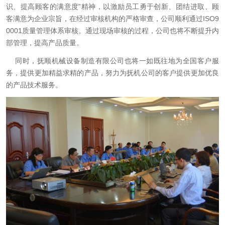
识、提高顾客的满意度”精神，以激励员工勇于创新、团结进取、顾
客满意为企业宗旨，在经过审核机构的严格审查，公司顺利通过ISO9
0001质量管理体系审核。通过现场审核的过程，公司也将不断提升内
部管理，提高产品质量。
同时，抚顺机械设备制造有限公司也将一如既往地为全国客户服
务，提供更加精益求精的产品，努力为抚机公司的客户提供更加优良
的产品技术服务。