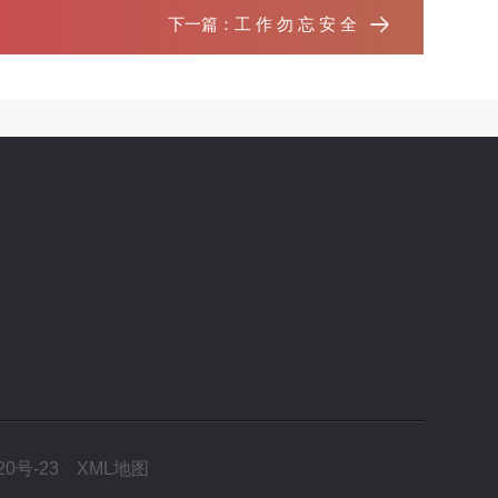
下一篇：
工 作 勿 忘 安 全
20号-23
XML地图