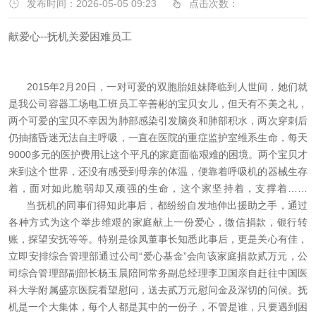
发布时间：2026-05-05 09:23
点击次数：
献爱心--抚机关爱困难员工
2015年2月20日，一对可爱的双胞胎姐妹降临到人世间，她们就
是我公司容器工场电工班员工辛善彬的宝贝女儿，但天有不美之礼，
两个可爱的宝贝不幸因为肺部感染引发脑炎和肺部积水，两次穿刺后
仍抽搐昏迷无法自主呼吸，一直在医院的重症监护室维系生命，每天
9000多元的医护费用让这个平凡的家庭面临艰难的困境。两个宝贝才
来到这个世界，还没有感受到母亲的体温，便靠着呼吸机的器械生存
着，面对如此脆弱却又顽强的生命，这个家坚持着，支撑着……
当抚机的同事们得知此事后，都纷纷自发地伸出援助之手，通过
各种方式为这个举步维艰的家庭献上一份爱心，微信捐款，银行转
账，探望安抚等等。特别是徐凤董事长知悉此事后，更是关心有佳，
立即安排综合管理部通过公司“爱心基金”会向该家庭捐款贰万元，公
司综合管理部副部长杨玉晨陪同常务副总经理李卫国亲自赶往中国医
科大学附属盛京医院看望慰问，送去贰万元慰问金及深切的问候。抚
机是一个大集体，每个人都是其中的一份子，不管是谁，只要遇到困