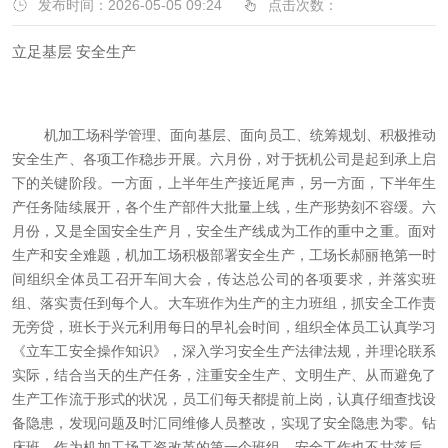
发布时间：2026-05-05 09:24
点击次数：
立足基层 安全生产
机加工场科学管理、面向基层、面向员工、统筹规划、积极推动
安全生产、各项工作稳步开展。六月份，对于抚机公司是起到承上启
下的关键阶段。一方面，上半年生产接近尾声，另一方面，下半年生
产任务陆续展开，各个生产部件大批量上线，生产形势刻不容缓。六
月份，又是全国安全生产月，安全生产线成为工作的重中之重。面对
生产和安全难题，机加工场积极部署安全生产，工场长郝丽艳第一时
间组织全体员工召开车间大会，传达总公司的各项要求，并落实班
组、落实责任到每个人。大车班作为生产的主力班组，抓安全工作责
无旁贷，班长于兴元利用每日的早礼会时间，组织全体员工认真学习
《立车工安全操作知识》，深入学习安全生产法律法规，并理论联系
实际，结合当天的生产任务，注重安全生产、文明生产、从而避免了
生产工作流于形式的状况，员工们每天都提前上岗，认真仔细查找设
备隐患，发现问题及时汇同维修人员整改，实现了安全隐患为零。钻
床班，作为机加工场工资改革的第一个班组，安全工作也不甘落后，