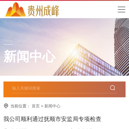
News Center
新闻中心
当前位置：
首页
>
新闻中心
我公司顺利通过抚顺市安监局专项检查