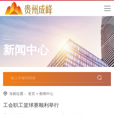
News Center
新闻中心
当前位置：
首页
>
新闻中心
工会职工篮球赛顺利举行