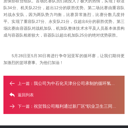
质保部联合组队。首场比赛队员们就投入了极大的热情，实现了联谊
队34分、机关队22分，超出12分的获胜优势。第二场比赛由重容队
对战永安队，因为两队势力均衡，比赛异常激烈，比赛分数几度持
平。实现了重容队27分、永安队21分，仅超出6分的获胜优势。第三
场比赛由容器队对战机加队，机加队整体技术水平及人员基本体质构
成与容器队相差较大，容器队以超出机加队25分的绝对优势获胜。
5月28日至5月30日将进行争夺冠亚军的循环赛，让我们期待更
加激烈的篮球赛事。为他们加油！
我公司为中石化天津分公司承制的循环氢脱硫塔全部竣工发货
上一篇：
返回列表
祝贺我公司顺利通过新厂区“职业卫生三同时”验收
下一篇：