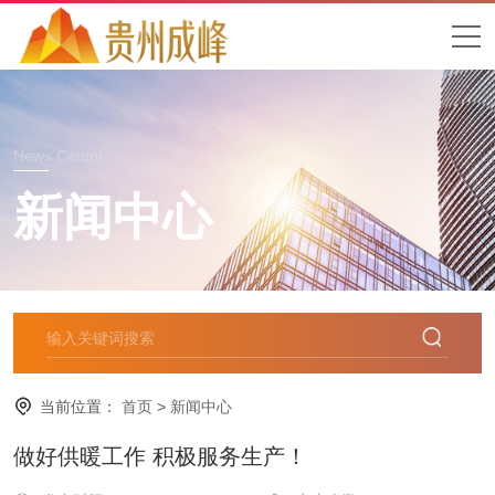
News Center
新闻中心
当前位置：
首页
>
新闻中心
做好供暖工作 积极服务生产！