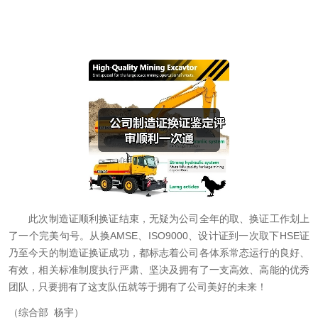
此次制造证顺利换证结束，无疑为公司全年的取、换证工作划上
了一个完美句号。从换AMSE、ISO9000、设计证到一次取下HSE证
乃至今天的制造证换证成功，都标志着公司各体系常态运行的良好、
有效，相关标准制度执行严肃、坚决及拥有了一支高效、高能的优秀
团队，只要拥有了这支队伍就等于拥有了公司美好的未来！
（综合部 杨宇）