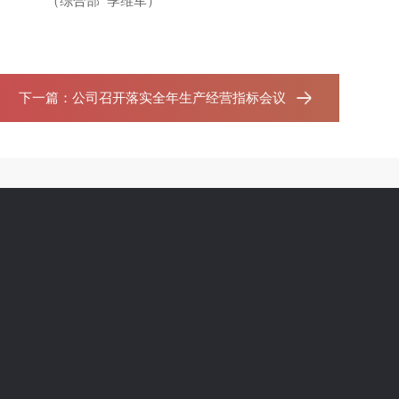
尽。 （综合部 季维军）
下一篇：
公司召开落实全年生产经营指标会议