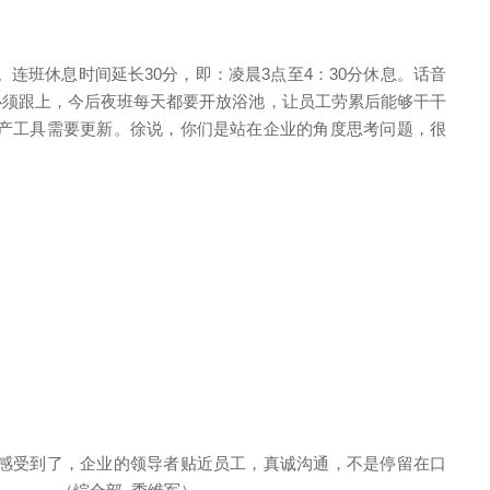
连班休息时间延长30分，即：凌晨3点至4：30分休息。话音
必须跟上，今后夜班每天都要开放浴池，让员工劳累后能够干干
产工具需要更新。徐说，你们是站在企业的角度思考问题，很
感受到了，企业的领导者贴近员工，真诚沟通，不是停留在口