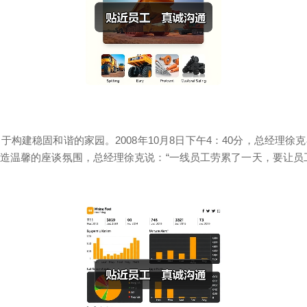
建稳固和谐的家园。2008年10月8日下午4：40分，总经理徐
造温馨的座谈氛围，总经理徐克说：“一线员工劳累了一天，要让员