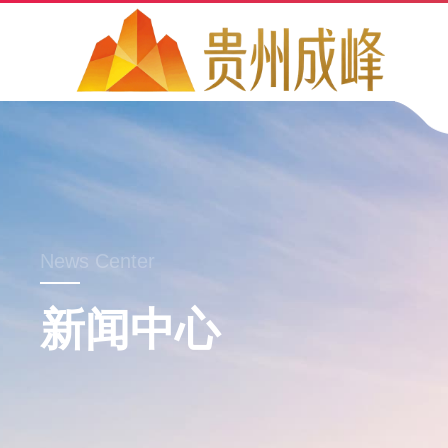
News Center
新闻中心