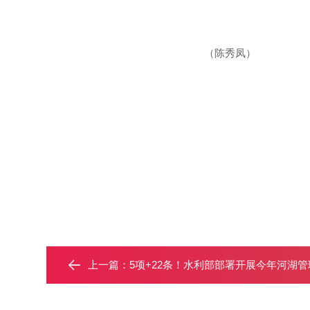
（陈秀凤）
上一篇：
5项+22条！水利部部署开展今年河湖