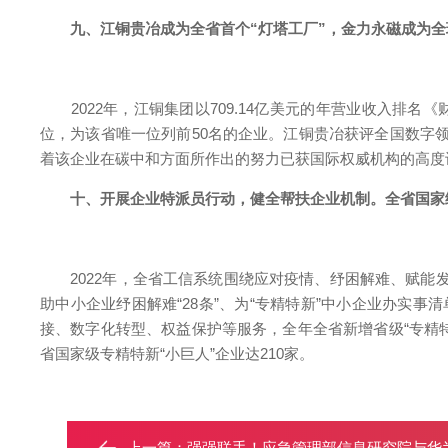
九、江铜贵冶成为全省首个“灯塔工厂”，金力永磁成为全球
2022年，江铜集团以709.14亿美元的年营业收入排名《财
位，为该省唯一位列前50名的企业。江铜贵冶获评全国数字领航
着该企业在碳中和方面所作出的努力已获国际权威机构的高度
十、开展企业特派员行动，健全帮扶企业机制。全省国家级专
2022年，全省工信系统围绕应对疫情、纾困解难、赋能发
助中小企业纾困解难“28条”、为“专精特新”中小企业办实事
接、数字化转型、权益保护等服务，全年全省新增省级“专精特新”
省国家级专精特新“小巨人”企业达210家。
上一篇：
强强联手！应急管理部信息研究院与华