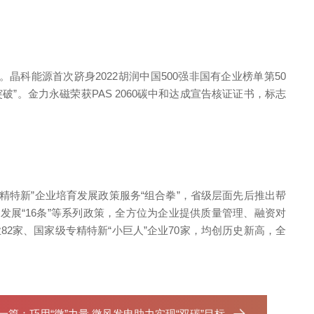
。晶科能源首次跻身2022胡润中国500强非国有企业榜单第50
”。金力永磁荣获PAS 2060碳中和达成宣告核证证书，标志
特新”企业培育发展政策服务“组合拳”，省级层面先后推出帮
健发展“16条”等系列政策，全方位为企业提供质量管理、融资对
业82家、国家级专精特新“小巨人”企业70家，均创历史新高，全
一篇：
巧用“微”力量 微风发电助力实现“双碳”目标