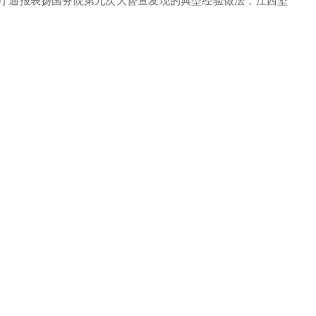
办公厅通报表扬国务院第九次大督查发现的典型经验做法，江西坚