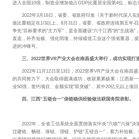
进入全国10强，制造业增加值占GDP比重居全国第4位，标
2022年3月16日，省委、省政府印发《关于新时代深入实
值比重稳定在1/3以上。8月31日，省委、省政府连续第五
争先”目标要求的“主力军”，是全面建设“六个江西”的“主战
直追，补齐短板、强化弱项，持续锻造工业这个强省重器，挺
进的冲锋号。
三、2022世界VR产业大会在南昌盛大举行，成功实现打造
2022年11月12日至13日，2022世界VR产业大会
的共同努力下，大会取得圆满成功，收获累累硕果：江西新一个
业50强，签约项目、金额实现“双突破”， 其中20亿元以上
四、江西“五链合一”保链稳供经验做法获国务院表彰。
2022年，全省工信系统全面贯彻落实中央“六稳”“六保”
过建链、畅链、保链、强链、护链“五链合一”，着力补短板