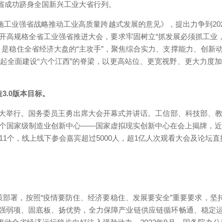
志省成功跻身全国新兴工业大省行列。
施工业强省战略推动工业高质量跨越式发展的意见》，提出力争到202
年召开高规格全省工业强省推进大会，要求牢固树立“抓发展必须抓工业
场”，是稳住全省经济大盘的“主攻手”，聚焦综合实力、支撑能力、
起全面建设“六个江西”的脊梁，以更高站位、更宽视野、更大力度
3.0版本目标。
在南昌盛大举行。国务委员王勇出席大会开幕式并讲话。工信部、科技部
国家级制造业创新中心——国家虚拟现实创新中心在会上揭牌，近20
项目11个，线上线下参会嘉宾超过5000人，超1亿人次观看大会及论
决策部署，按照“疫情要防住、经济要稳住、发展要安全”重要要求，坚
、强弱项、固底板、扬优势，全力保障产业链供应链循环畅通、稳定运