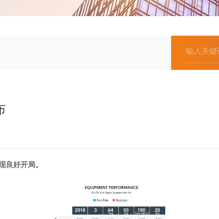
布
现良好开局。