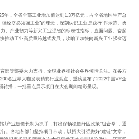
5年，全省全部工业增加值达到1.3万亿元，占全省地区生产总
，强经济必须强工业”的理念，深刻认识工业是践行“作示范、勇
创新动力、产业韧力等新兴工业强省的标志性指标，直面问题、奋起
加快推动工业高质量跨越式发展，吹响了加快向新兴工业强省迈
、教育部等部委大力支持，全球业界和社会各界倾情关注。在各方
0名业界大咖发表精彩行业观点，重磅发布了2022中国VR企
坛直播转播，一批重点展示项目在大会期间精彩呈现。
持以产业链链长制为抓手，打出保畅稳链纾困政策“组合拳”，通
行。各地各部门坚持项目带动，以招大引强做好“建链”文章，