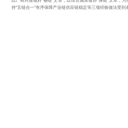
以产销对接做好“畅链”文章，以综合施策做好“保链”文章，
持“五链合一”有序保障产业链供应链稳定等三项经验做法受到