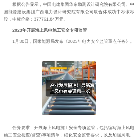
根据公告显示，中国电建集团华东勘测设计研究院有限公司、中
国能源建设集团广西电力设计研究院有限公司联合体成功中标该标
段，中标价格：377761.84万元。
2023年开展海上风电施工安全专项监管
1月30日，国家能源局发布《2023年电力安全监管重点任务》。
任务要求：开展海上风电施工安全专项监管，包括编写海上风电
施工安全检查(督查)事项清单，细化安全监管要求，以及加强风电、