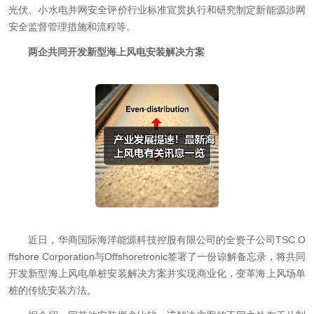
光伏、小水电并网安全评价行业标准宣贯执行和研究制定新能源涉网
安全监督管理措施和流程等。
两企共同开发新型海上风电安装解决方案
近日，华商国际海洋能源科技控股有限公司的全资子公司TSC O
ffshore Corporation与Offshoretronic签署了一份谅解备忘录，将共同
开发新型海上风电单桩安装解决方案并实现商业化，变革海上风场单
桩的传统安装方法。