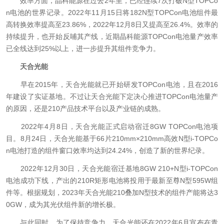
效率方面，晶科能源在过去2年里，已经连续7次打破N型TOPCo
n电池的世界记录。2022年11月15日将182N型TOPCon电池组件最
高转换效率提高至23.86%，2022年12月8日又提高至26.4%。效率的
持续提升，也开始反哺其产线，近期晶科能源TOPCon电池量产效率
已全线达到25%以上，进一步提升其组件竞争力。
天合光能
早在2015年，天合光能就已开始研发TOPCon电池，且在2016
年建设了实证基地。不过让天合光能下定决心推进TOPCon电池量产
的原因，还是210产品技术平台以及产业链的成熟。
2022年4月8日，天合光能正式启动宿迁8GW TOPCon电池项
目。8月24日，天合光能基于66片210mm×210mm高效N型i-TOPCo
n电池打造的组件窗口效率均达到24.24%，创造了新的世界纪录。
2022年12月30日，天合光能宿迁基地8GW 210+N型i-TOPCon
电池成功下线，产出的210R矩形电池将投用于最新至尊N型595W组
件等。根据规划，2023年天合光能210叠加N型技术的组件产能将达3
0GW，成为其光伏组件新的增长极。
与此同时，为了保持竞争力，天合光能还在2022年6月宣布在青