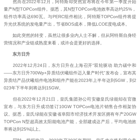
然而在2022年12月，阿特斯却突然宣布将在今年第一季度开始
量产N型TOPCon组件。据悉，其N型TOPCon电池效率高达约25%，
组件功率高达690瓦。与PERC组件相比，阿特斯TOPCon组件将提
升光伏系统的发电量产出，节省BOS成本，降低LCOE度电成本。
如此突然的转变，虽然让很多业内人士不解，但从阿特斯自身经
营情况和产业链成熟度来看，或许会是更好的选择。
东方日升
2022年12月24日，东方日升在上海召开“双轮驱动 助力碳中和
——东方日升700Wp+异质结伏曦组件迈入量产时代”发布会，宣布其
异质结产品伏曦组件电池和组件产能在2023年上半年达到5GW，到2
023年下半年则将达到15GW。
但在2022年12月21日，皇氏集团孙公司安徽皇氏绿能却在官微
宣布，与东方日升成功签订10GW TOPCon电池片销售合作框架协
议。据悉，皇氏绿能在安徽省阜阳市经济技术开发区拥有年产20GW
TOPCon N型超高效太阳能电池产能，全部建成达产后，平均电池效
率将达到25%以上。