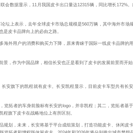
据显示，11月我国皮卡出口量达12315辆，同比增长172%
坛上表示，去年全球皮卡市场总规模是560万辆，其中海外市场规
也是皮卡品牌向上的必由之路。
海外用户的消费和购买力下降，原来青睐于国际一线皮卡品牌的用
景，作为中国品牌，相信长安也正是看到了皮卡的发展前景而开
的凯程就有皮卡。长安凯程显示，目前皮卡车型共有长安凯程F70和F
拓者的车身前脸标有长安的logo，并非凯程；其二，览拓者基
凯程旗下皮卡在战略地位上有所区别。
规划，未来，长安将基于平台成组策划，打造功能皮卡、休闲皮卡
版览拓者和增程版休闲皮卡，2024年和2026年将分别推出城市梦