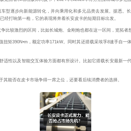
型逐步向新能源转化，并向乘用化和多元品类去发展。据悉。长安皮
皮卡已经打响第一枪，它的表现将奔着长安皮卡的短期目标出发。
竞争比较激烈的区间，比如长城炮、金刚炮也都在这一区间，览拓者
扭矩390N•m，额定功率171kW。同时其还搭载采埃孚8速手自
适性以及智能交互体验方面都有所设计。比如它搭载长安最新一代
其能否在皮卡市场争得一席之位，还要看后续消费者的选择。