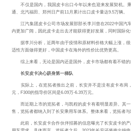
不仅是国内，我国皮卡出口今年以来也迎来发展契机。乘联会数
通、北汽福田、郑州日产前11月累计出口皮卡量达9.5万辆。
江汽集团皮卡公司市场发展部部长李川曾在2022中国汽车论
内更加广阔，因此皮卡走出去才能获得更好发展，同时国际化
据李川分析，近两年由于疫情和原材料价格大幅上涨，很多
适性方面做得更好，中国皮卡在海外的性价比优势更高。
综上来看，无论是国内还是国外，皮卡市场都有着不错的前
长安皮卡决心跻身第一梯队
实际上，在览拓者推出之前，长安并不是没有皮卡布局，长安旗下
元，F300的指导价区间是6.09万-6.39万元。
而近期上市的览拓者，与凯程的皮卡有着明显差异。其一，览
售，览拓者都纳入到了长安乘用车体系。整体来看，览拓者与
此前，长安皮卡合作伙伴招募的信息曝光了长安皮卡的产品
用车需求。具体而言，览拓者之后，2023年长安还将推出纯电