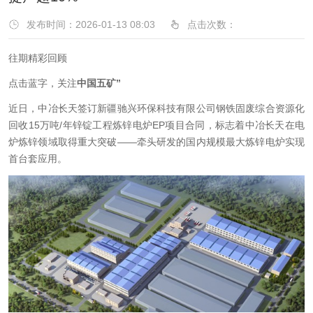
发布时间：2026-01-13 08:03
点击次数：
往期精彩回顾
点击蓝字，关注
中国五矿”
近日，中冶长天签订新疆驰兴环保科技有限公司钢铁固废综合资源化
回收15万吨/年锌锭工程炼锌电炉EP项目合同，标志着中冶长天在电
炉炼锌领域取得重大突破——牵头研发的国内规模最大炼锌电炉实现
首台套应用。