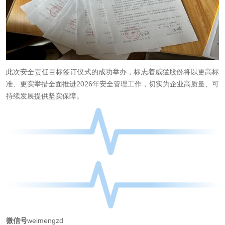
此次安全责任目标签订仪式的成功举办，标志着威猛股份将以更高标
准、更实举措全面推进2026年安全管理工作，切实为企业高质量、可
持续发展提供坚实保障。
微信号
weimengzd