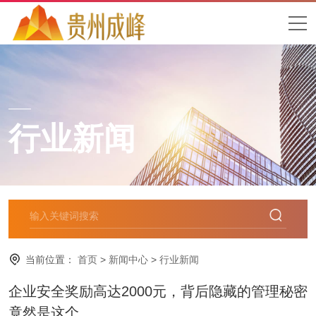
行业新闻
当前位置：
首页
>
新闻中心
>
行业新闻
企业安全奖励高达2000元，背后隐藏的管理秘密
竟然是这个