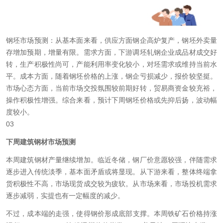
钢坯市场预测：
从基本面来看，供应
方面钢企高炉
复产，钢坯
外卖量
存增加
预期，增量有限。需求方面，下游调坯轧钢企业成品
材成交
好
转，生产积极性尚可，产能利用率变化较小，对
坯需求
或维持当前水
平。成本方面，随着钢坯价格的上涨，
钢企亏损
减少，报价较坚挺。
市场心态方面，当前市场交投氛围较前期好转，贸易商资金较充裕，
操作积极性增强。综合来看，预计下周钢坯价格或先抑后扬，波动幅
度较小。
03
下周建筑钢材市场预测
本周建筑钢材产量继续增加。临近冬储，钢厂
价意愿较强，伴随需求
逐步进入传统淡季，基本面矛盾或将显现。从下游来看，整体终端拿
货积极性不高，市场现货成交较为疲软。从市场来看，市场投机需求
逐步减弱，实提也有一定幅度的减少。
不过，成本
端的走
强，使得钢价形成底部支撑。本周铁矿石价格持涨