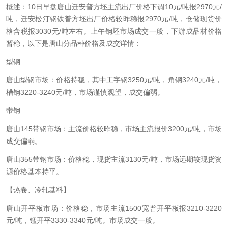
概述：10日早盘唐山迁安普方坯主流出厂价格下调10元/
吨报2970元
/
吨，迁安松汀钢铁普方坯出厂价格较
昨稳报
2970元/吨，仓储现货价
格含税报3030元/吨左右。上午
钢坯
市场成交一般，下游成品
材价格
暂
稳，以下是唐山分品种价格及成交详情：
型钢
唐山型钢市场：价格持稳，其中工字钢3250元/吨，角钢3240元/吨，
槽钢3220-3240元/吨，市场谨慎观望，成交偏弱。
带钢
唐山145带钢市场：主流价格较昨稳，市场主流报价3200元/吨，市场
成交偏弱。
唐山355带钢市场：价格稳，现货主流3130元/吨，市场
远期较
现货资
源价格基本持平。
【热卷、
冷轧
基料】
唐山开平板市场：价格稳，市场主流1500
宽普开平
板报3210-3220
元/吨，锰开平3330-3340元/吨。市场成交一般。