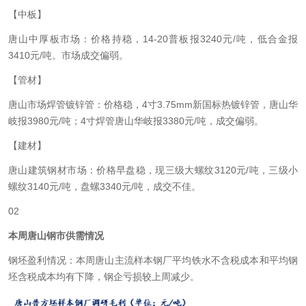
【中板】
唐山
中厚板
市场：价格持稳，14-20
普板
报3240元/吨，低合金报
3410元/吨。市场成交偏弱。
【管材】
唐山市场
焊管
镀锌管
：价格稳，4寸3.75mm新国标热镀锌管，唐山华
岐报3980元/吨；4寸焊管唐山华岐报3380元/吨，成交偏弱。
【建材】
唐山
建筑钢材
市场：价格早盘稳，现三级大螺纹3120元/吨，三级小
螺纹3140元/吨，
盘螺3340元
/吨，成交不佳。
02
本周唐山钢市供需情况
钢坯盈利情况：
本周唐山主流样本钢厂平均铁水不含税成本和平均钢
坯含税成本均有下降，
钢企亏损
较上周减少。