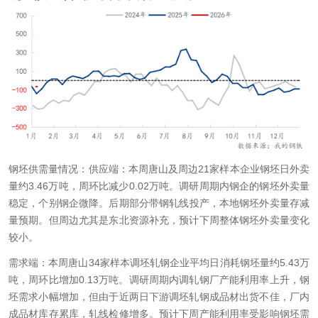
钢坯供需量情况：
供应端：本周唐山及周边21家样本企业钢坯日外卖
量约3.46万吨，周环比减少0.02万吨。调研周期
内钢企
的钢坯外卖量
稳定，
个别钢企微降
。后期部分带钢轧线
投产，本地钢坯
外卖量存减
量
预期。但周边尤其是东北资源补充，预计下周整体钢坯外卖量变化
较小。
需求端：本周唐山34家样本调坯轧钢企业平均日消耗钢坯量约5.43万
吨，周环比增加0.13万吨。调研周期内调
轧钢厂产能利用率上升，钢
坯需求小幅增加，但由于近两日下游调坯轧钢成品材出货不佳，厂内
成品材库存累库，轧线检修增多。预计下周产能利用率受影响钢坯需