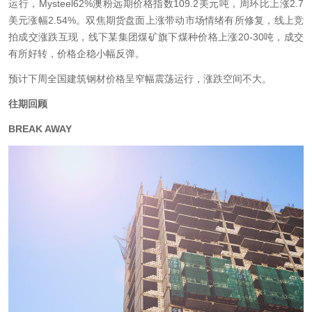
运行，
Mysteel62%
澳粉远期
价格指数
109.2
美元
吨，周环比上涨
2.7
美元
涨幅
2.54%
。双焦期货盘面上涨带动市场情绪有所修复，线上竞
拍成交涨跌互现，线下某集团煤矿旗下煤种价格上涨
20-30
吨，成交
有所好转，价格企稳小幅反弹。
预计下周全国建筑钢材价格呈窄幅震荡运行，涨跌空间不大。
往期回顾
BREAK AWAY