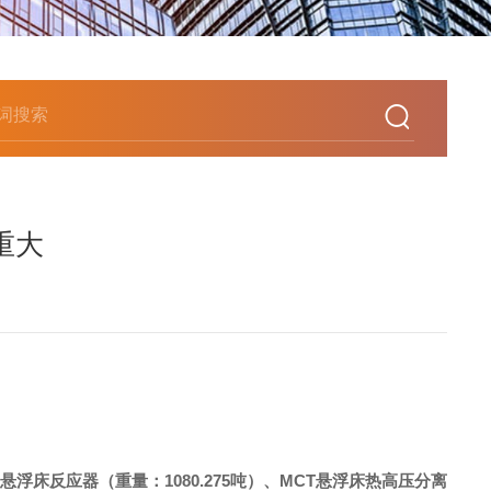
重大
悬浮床反应器（重量：
1080.275
吨）、
MCT
悬浮床热高压分离