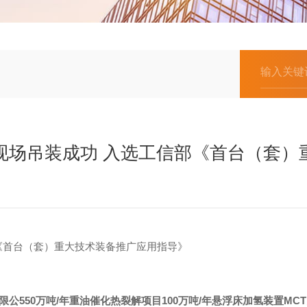
现场吊装成功 入选工信部《首台（套）
《首台（套）重大技术装备推广应用指导》
限公
550
万吨
/
年重油催化热裂解项目
100
万吨
/
年悬浮床加氢装置
MCT